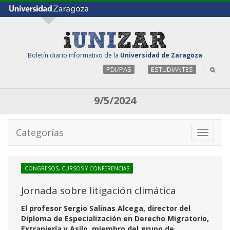
Boletín diario informativo de la
Universidad de Zaragoza
PDI/PAS
ESTUDIANTES
9/5/2024
Categorías
Toggle
navigati
CONGRESOS, CURSOS Y CONFERENCIAS
Jornada sobre litigación climática
El profesor Sergio Salinas Alcega, director del
Diploma de Especialización en Derecho Migratorio,
Extranjería y Asilo, miembro del grupo de