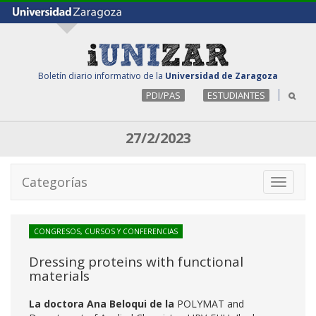
Boletín diario informativo de la
Universidad de Zaragoza
PDI/PAS
ESTUDIANTES
27/2/2023
Categorías
Toggle
navigati
CONGRESOS, CURSOS Y CONFERENCIAS
Dressing proteins with functional
materials
La doctora Ana Beloqui
de la
POLYMAT and