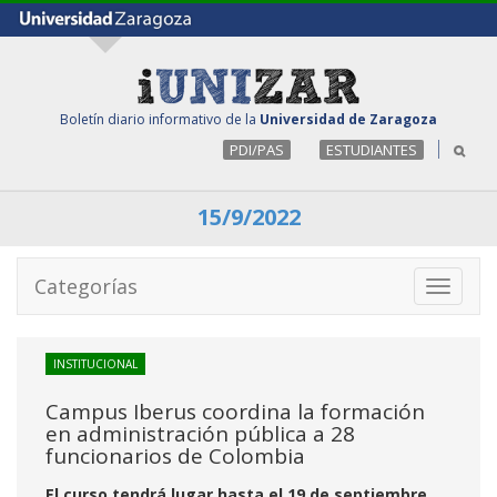
Boletín diario informativo de la
Universidad de Zaragoza
PDI/PAS
ESTUDIANTES
15/9/2022
Categorías
Toggle
navigati
INSTITUCIONAL
Campus Iberus coordina la formación
en administración pública a 28
funcionarios de Colombia
El curso tendrá lugar hasta el 19 de septiembre