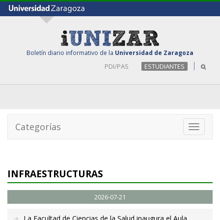
Boletín diario informativo de la
Universidad de Zaragoza
PDI/PAS
ESTUDIANTES
Categorías
Toggle
navigati
INFRAESTRUCTURAS
2026-07-21
La Facultad de Ciencias de la Salud inaugura el Aula