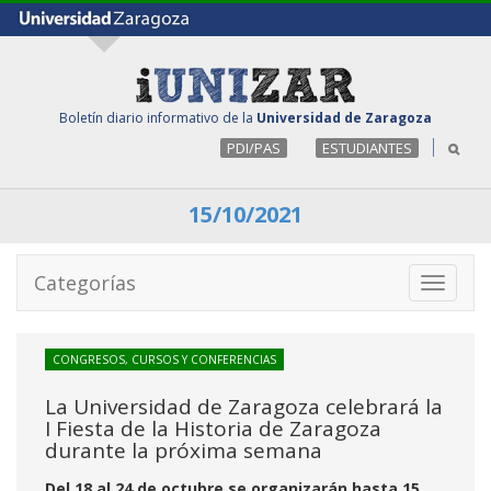
Boletín diario informativo de la
Universidad de Zaragoza
PDI/PAS
ESTUDIANTES
15/10/2021
Categorías
Toggle
navigati
CONGRESOS, CURSOS Y CONFERENCIAS
La Universidad de Zaragoza celebrará la
I Fiesta de la Historia de Zaragoza
durante la próxima semana
Del 18 al 24 de octubre se organizarán hasta 15