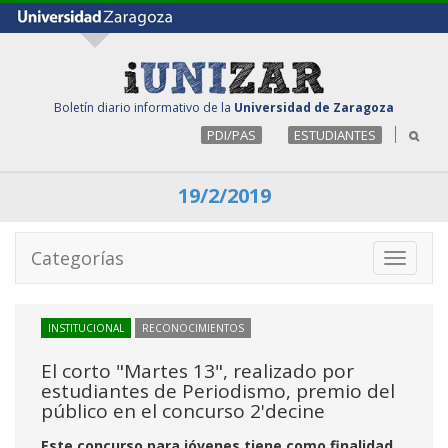
Boletín diario informativo de la
Universidad de Zaragoza
PDI/PAS
ESTUDIANTES
19/2/2019
Categorías
Toggle
navigati
INSTITUCIONAL
RECONOCIMIENTOS
El corto "Martes 13", realizado por
estudiantes de Periodismo, premio del
público en el concurso 2'decine
Este concurso para jóvenes tiene como finalidad