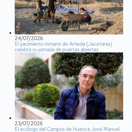
24/07/2026
El yacimiento romano de Artieda (Jacetania)
celebra su jornada de puertas abiertas
23/07/2026
El ecólogo del Campus de Huesca José Manuel