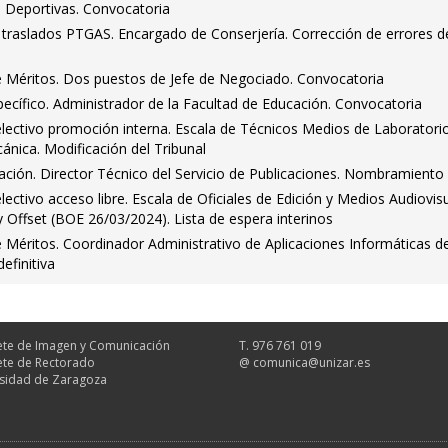
s Deportivas. Convocatoria
traslados PTGAS. Encargado de Conserjería. Corrección de errores de
 Méritos. Dos puestos de Jefe de Negociado. Convocatoria
ecífico. Administrador de la Facultad de Educación. Convocatoria
ectivo promoción interna. Escala de Técnicos Medios de Laboratori
cánica. Modificación del Tribunal
ación. Director Técnico del Servicio de Publicaciones. Nombramiento
ctivo acceso libre. Escala de Oficiales de Edición y Medios Audiovis
y Offset (BOE 26/03/2024). Lista de espera interinos
Méritos. Coordinador Administrativo de Aplicaciones Informáticas de
efinitiva
te de Imagen y Comunicación
T. 976 761 019
te de Rectorado
@
comunica@unizar.es
sidad de Zaragoza