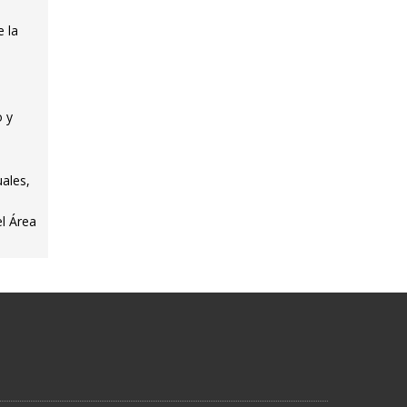
 la
o y
uales,
l Área