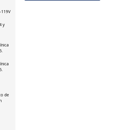
5-119V
4 y
ínica
5.
ínica
5.
co de
n