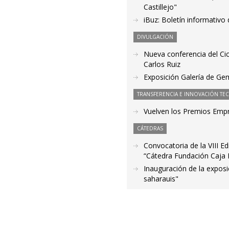
Castillejo"
iBuz: Boletín informativo
DIVULGACIÓN
Nueva conferencia del Cicl
Carlos Ruiz
Exposición Galería de Gem
TRANSFERENCIA E INNOVACIÓN TE
Vuelven los Premios Empr
CÁTEDRAS
Convocatoria de la VIII E
“Cátedra Fundación Caja 
Inauguración de la expo
saharauis"