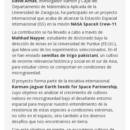
David Arnas
, investigador Ramón y Cajal del
Departamento de Matemática Aplicada de la
Universidad de Zaragoza, ha participado en un proyecto
internacional que acaba de alcanzar la Estación Espacial
Internacional (ISS) en la misión
NASA SpaceX Crew-11
.
La contribución se ha llevado a cabo a través de
Mahhad Nayyer
, estudiante de doctorado bajo la
dirección de Arnas en la Universidad de Purdue (EE.UU.),
que lidera uno de los experimentos seleccionados. En él
se han enviado
semillas de trigo pakistaní
, un cultivo
de enorme relevancia histórica y social en el sur de Asia,
para estudiar cómo se comportan en condiciones de
microgravedad.
El proyecto forma parte de la iniciativa internacional
Karman-Jaguar Earth Seeds for Space Partnership
,
cuyo objetivo es analizar el crecimiento de cultivos
nativos en microgravedad bajo el desafiante entorno
espacial para mejorar nuestro entendimiento de la
resistencia de estas especies a condiciones extremas,
no sólo en el espacio, sino también a los diversos
desafíos que nos encontramos en tierra.
Con este objetivo en mente, se escogieron cultivos de