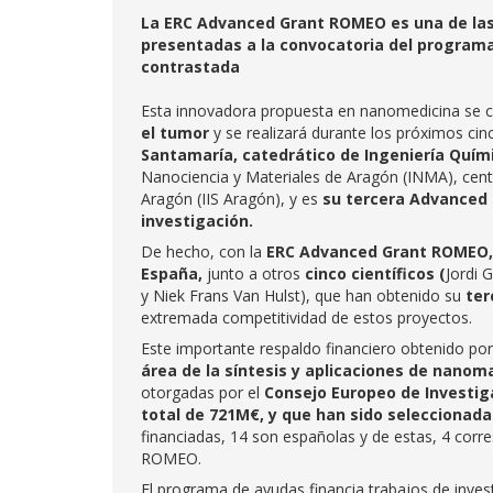
La ERC Advanced Grant ROMEO es una de las 
presentadas a la convocatoria del program
contrastada
Esta innovadora propuesta en nanomedicina se ce
el tumor
y se realizará durante los próximos ci
Santamaría, catedrático de Ingeniería Quím
Nanociencia y Materiales de Aragón (INMA), centr
Aragón (IIS Aragón), y es
su tercera Advanced G
investigación.
De hecho, con la
ERC Advanced Grant ROMEO
España,
junto a otros
cinco científicos (
Jordi 
y Niek Frans Van Hulst), que han obtenido su
ter
extremada competitividad de estos proyectos.
Este importante respaldo financiero obtenido po
área de la síntesis y aplicaciones de nanom
otorgadas por el
Consejo Europeo de Investi
total de 721M€, y que han sido seleccionad
financiadas, 14 son españolas y de estas, 4 corre
ROMEO.
El programa de ayudas financia trabajos de inve