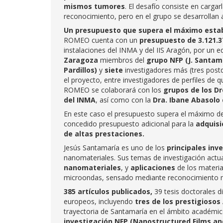
mismos tumores
. El desafío consiste en carga
reconocimiento, pero en el grupo se desarrollan 
Un presupuesto que supera el máximo esta
ROMEO cuenta con un
presupuesto de 3.121.3
instalaciones del INMA y del IIS Aragón, por un
Zaragoza
miembros del
grupo NFP (J. Santama
Pardillos)
y
siete
investigadores más (tres postd
el proyecto, entre investigadores de perfiles de q
ROMEO se colaborará con los
grupos de los Dr
del INMA
, así como con la
Dra. Ibane Abasolo 
En este caso el presupuesto supera el máximo de
concedido presupuesto adicional para la
adquisi
de altas prestaciones.
Jesús Santamaría es uno de los
principales in
nanomateriales. Sus temas de investigación actua
nanomateriales
, y
aplicaciones
de los material
microondas, sensado mediante reconocimiento m
385 artículos publicados,
39 tesis doctorales d
europeos, incluyendo
tres de los prestigioso
trayectoria de Santamaría en el ámbito académico 
investigación NFP (Nanostructured Films and