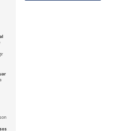
al
e
ir
uar
a
 son
esos