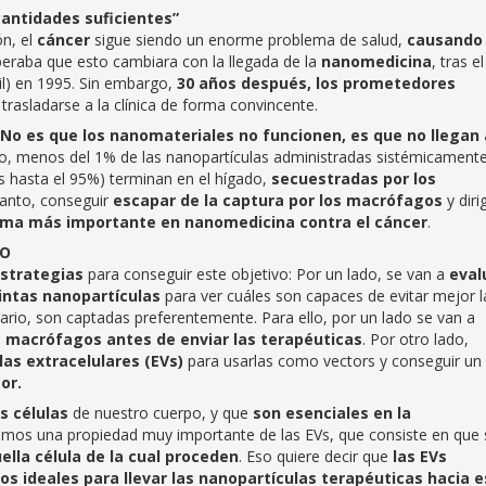
cantidades suficientes”
ón, el
cáncer
sigue siendo un enorme problema de salud,
causando
peraba que esto cambiara con la llegada de la
nanomedicina
, tras el
l) en 1995. Sin embargo,
30 años después, los prometedores
asladarse a la clínica de forma convincente.
No es que los nanomateriales no funcionen, es que no llegan 
o, menos del 1% de las nanopartículas administradas sistémicament
es hasta el 95%) terminan en el hígado,
secuestradas por los
tanto, conseguir
escapar de la captura por los macrófagos
y dirig
ma más importante en nanomedicina contra el cáncer
.
EO
strategias
para conseguir este objetivo: Por un lado, se van a
eval
intas nanopartículas
para ver cuáles son capaces de evitar mejor l
rario, son captadas preferentemente. Para ello, por un lado se van a
s macrófagos antes de enviar las terapéuticas
. Por otro lado,
las extracelulares (EVs)
para usarlas como vectors y conseguir un
or.
as células
de nuestro cuerpo, y que
son esenciales en la
emos una propiedad muy importante de las EVs, que consiste en que
la célula de la cual proceden
. Eso quiere decir que
las EVs
s ideales para llevar las nanopartículas terapéuticas hacia 