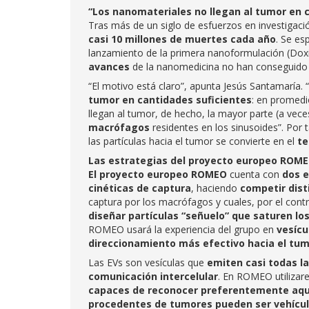
“Los nanomateriales no llegan al tumor en 
Tras más de un siglo de esfuerzos en investigaci
casi 10 millones de muertes cada año
. Se es
lanzamiento de la primera nanoformulación (Doxi
avances
de la nanomedicina no han conseguido tr
“El motivo está claro”, apunta Jesús Santamaría. “
tumor en cantidades suficientes
: en promedi
llegan al tumor, de hecho, la mayor parte (a vec
macrófagos
residentes en los sinusoides”. Por 
las partículas hacia el tumor se convierte en el
te
Las estrategias del proyecto europeo ROM
El proyecto europeo ROMEO
cuenta con
dos e
cinéticas de captura
, haciendo
competir dist
captura por los macrófagos y cuales, por el cont
diseñar partículas “señuelo” que saturen lo
ROMEO usará la experiencia del grupo en
vesícu
direccionamiento más efectivo hacia el tum
Las EVs son vesículas que
emiten casi todas l
comunicación intercelular
. En ROMEO utilizar
capaces de reconocer preferentemente aquel
procedentes de tumores pueden ser vehículo