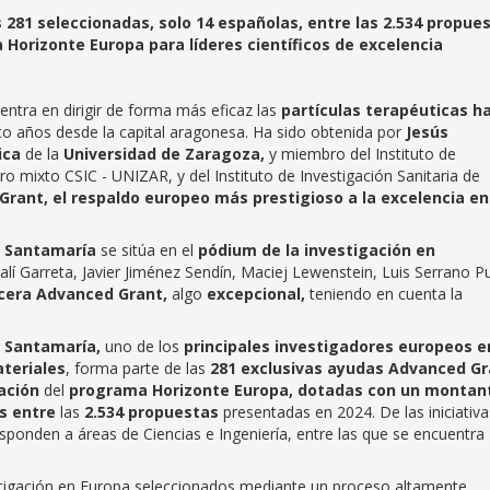
281 seleccionadas, solo 14 españolas, entre las 2.534 propue
a Horizonte Europa
para líderes científicos de excelencia
ntra en dirigir de forma más eficaz las
partículas
terapéuticas
ha
nco años desde la capital aragonesa. Ha sido obtenida por
Jesús
ica
de la
Universidad de Zaragoza,
y miembro del Instituto de
o mixto CSIC - UNIZAR, y del Instituto de Investigación Sanitaria de
rant, el respaldo europeo más prestigioso a la excelencia en
, Santamaría
se sitúa en el
pódium de la investigación en
Galí Garreta, Javier Jiménez Sendín, Maciej Lewenstein, Luis Serrano P
cera Advanced Grant,
algo
excepcional,
teniendo en cuenta la
r
Santamaría,
uno de los
principales investigadores europeos e
ateriales
, forma parte de las
281 exclusivas ayudas Advanced Gr
gación
del
programa Horizonte Europa, dotadas con un montan
as entre
las
2.534 propuestas
presentadas en 2024. De las iniciativa
sponden a áreas de Ciencias e Ingeniería, entre las que se encuentra
stigación en Europa seleccionados mediante un proceso altamente