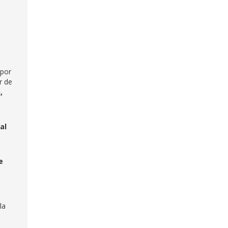
por
r de
,
al
e
la