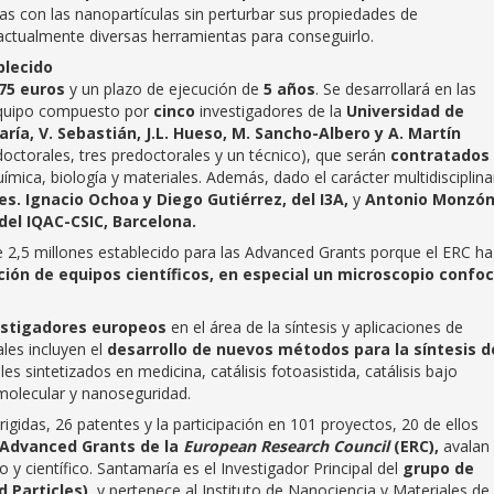
rlas con las nanopartículas sin perturbar sus propiedades de
actualmente diversas herramientas para conseguirlo.
blecido
75 euros
y un plazo de ejecución de
5 años
. Se desarrollará en las
 equipo compuesto por
cinco
investigadores de la
Universidad de
ría, V. Sebastián, J.L. Hueso, M. Sancho-Albero y A. Martín
octorales, tres predoctorales y un técnico), que serán
contratados
uímica, biología y materiales. Además, dado el carácter multidisciplina
es. Ignacio Ochoa y Diego Gutiérrez, del I3A,
y
Antonio Monzón
del IQAC-CSIC, Barcelona.
 2,5 millones establecido para las Advanced Grants porque el ERC ha
ción de equipos científicos, en especial un microscopio confoc
vestigadores europeos
en el área de la síntesis y aplicaciones de
les incluyen el
desarrollo de nuevos métodos para la síntesis d
es sintetizados en medicina, catálisis fotoasistida, catálisis bajo
olecular y nanoseguridad.
irigidas, 26 patentes y la participación en 101 proyectos, 20 de ellos
s Advanced Grants de la
European Research Council
(ERC),
avalan 
y científico. Santamaría es el Investigador Principal del
grupo de
 Particles)
, y pertenece al Instituto de Nanociencia y Materiales de