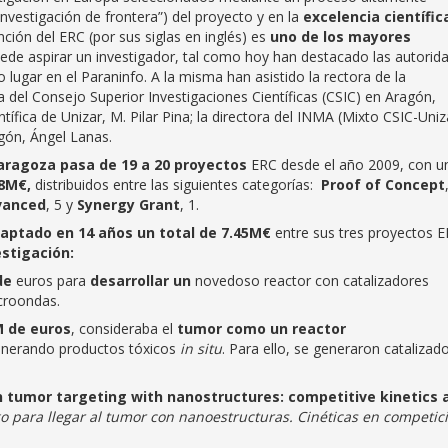
vestigación de frontera”) del proyecto y en la
excelencia científic
ción del ERC (por sus siglas en inglés) es
uno de los mayores
uede aspirar un investigador, tal como hoy han destacado las autorid
 lugar en el Paraninfo. A la misma han asistido la rectora de la
 del Consejo Superior Investigaciones Científicas (CSIC) en Aragón,
ntífica de Unizar, M. Pilar Pina; la directora del INMA (Mixto CSIC-Uniz
ragón, Ángel Lanas.
Zaragoza pasa de 19 a 20 proyectos
ERC desde el año 2009, con u
.8M€,
distribuidos entre las siguientes categorías:
Proof of Concept
anced
, 5 y
Synergy Grant
, 1.
captado en 14 años un total de 7.45M€
entre sus tres proyectos 
stigación:
de
euros para
desarrollar un
novedoso reactor con catalizadores
croondas.
M de euros
, consideraba el
tumor como un reactor
enerando productos tóxicos
in situ
. Para ello, se generaron catalizad
 tumor targeting with nanostructures: competitive kinetics 
o para llegar al tumor con nanoestructuras. Cinéticas en competic