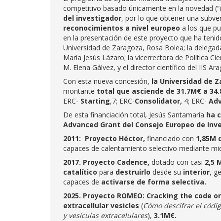
competitivo basado únicamente en la novedad (“in
del investigador
, por lo que obtener una subven
reconocimientos a nivel europeo
a los que p
en la presentación de este proyecto que ha tenido
Universidad de Zaragoza, Rosa Bolea; la delegada
María Jesús Lázaro; la vicerrectora de Política Cie
M. Elena Gálvez, y el director científico del IIS A
Con esta nueva concesión,
la Universidad de 
montante
total que asciende de 31.7M€ a 34
ERC-
Starting
,7; ERC-
Consolidator,
4; ERC-
Adv
De esta financiación total, Jesús Santamaría
ha 
Advanced Grant del Consejo Europeo de Inve
2011: Proyecto Héctor,
financiado con
1,85M 
capaces de calentamiento selectivo mediante mi
2017. Proyecto Cadence,
dotado con casi
2,5 
catalítico
para
destruirlo
desde su
interior
, g
capaces de
activarse de forma selectiva.
2025. Proyecto ROMEO: Cracking the code on
extracellular vesicles
(
Cómo descifrar el códig
y vesículas extracelulares
),
3.1M€.