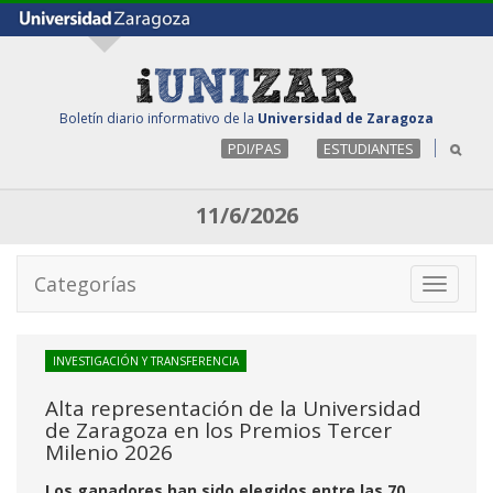
Boletín diario informativo de la
Universidad de Zaragoza
PDI/PAS
ESTUDIANTES
11/6/2026
Categorías
Toggle
navigati
INVESTIGACIÓN Y TRANSFERENCIA
Alta representación de la Universidad
de Zaragoza en los Premios Tercer
Milenio 2026
Los ganadores han sido elegidos entre las 70