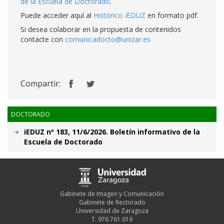
de la Escuela de Doctorado
.
Puede acceder aquí al
Histórico
i
EDUZ
en formato pdf.
Si desea colaborar en la propuesta de contenidos
contacte con
comunicadocto@unizar.es
Compartir:
DOCTORADO
iEDUZ nº 183, 11/6/2026. Boletín informativo de la
Escuela de Doctorado
Gabinete de Imagen y Comunicación
Gabinete de Rectorado
Universidad de Zaragoza
T. 976 761 019