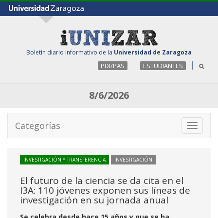
Boletín diario informativo de la
Universidad de Zaragoza
PDI/PAS
ESTUDIANTES
8/6/2026
Categorías
Toggle
navigati
INVESTIGACIÓN Y TRANSFERENCIA
INVESTIGACIÓN
El futuro de la ciencia se da cita en el
I3A: 110 jóvenes exponen sus líneas de
investigación en su jornada anual
Se celebra desde hace 15 años y que se ha