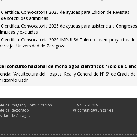
a Científica. Convocatoria 2025 de ayudas para Edición de Revistas
va de solicitudes admitidas
a Científica. Convocatoria 2025 de ayudas para asistencia a Congresos
admitidas y excluidas
a Científica. Convocatoria 2026 IMPULSA Talento Joven: proyectos de
Ibercaja- Universidad de Zaragoza
 del concurso nacional de monólogos científicos "Solo de Cienc
encia: “Arquitectura del Hospital Real y General de Nª Sª de Gracia de
r Ricardo Usón
te de Imagen y Comunicación
T. 976 761 019
te de Rectorado
@
comunica@unizar.es
sidad de Zaragoza