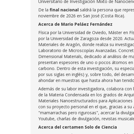
Universitario de Investigación Mixto de Nanocie
De la
final nacional
saldrá la persona que repres
noviembre de 2026 en San José (Costa Rica).
Acerca de Mario Peláez Fernández
Física por la Universidad de Oviedo, Máster en Fí
por la Universidad de Zaragoza desde 2020. Actua
Materiales de Aragón, donde realiza su investiga
Laboratorio de Microscopías Avanzadas. Concre
Dimensional Materials, dedicado al análisis de ma
presentan espesores de uno o pocos átomos en 
carbono. Dentro de esta investigación, su especia
por sus siglas en inglés) y, sobre todo, del des
ahondar en muestras que hasta ahora han tenido 
Además de su labor investigadora, colabora con 
de la Materia Condensada en los grados de Arquite
Materiales Nanoestructurados para Aplicaciones 
con su proyecto personal en el que, gracias a su 
"mamarrachas pero rigurosas", acercar la divulga
Youtube, charlas de divulgación, revistas musica
Acerca del certamen Solo de Ciencia