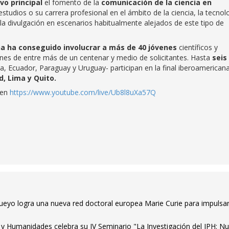
vo principal
el fomento de la
comunicación de la ciencia en
studios o su carrera profesional en el ámbito de la ciencia, la tecnol
 la divulgación en escenarios habitualmente alejados de este tipo de
ña ha conseguido involucrar a más de 40 jóvenes
científicos y
iones de entre más de un centenar y medio de solicitantes. Hasta
seis
a, Ecuador, Paraguay y Uruguay- participan en la final iberoamerican
d, Lima y Quito.
 en
https://www.youtube.com/live/Ub8l8uXa57Q
ueyo logra una nueva red doctoral europea Marie Curie para impulsar
o y Humanidades celebra su IV Seminario "La Investigación del IPH: N