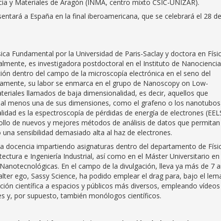
ncia y Materiales de Aragón (INMA, centro mixto CSIC-UNIZAR).
entará a España en la final iberoamericana, que se celebrará el 28 d
sica Fundamental por la Universidad de Paris-Saclay y doctora en Físi
lmente, es investigadora postdoctoral en el Instituto de Nanociencia
ción dentro del campo de la microscopía electrónica en el seno del
tamente, su labor se enmarca en el grupo de Nanoscopy on Low-
teriales llamados de baja dimensionalidad, es decir, aquellos que
al menos una de sus dimensiones, como el grafeno o los nanotubos
lidad es la espectroscopía de pérdidas de energía de electrones (EEL
arrollo de nuevos y mejores métodos de análisis de datos que permitan
una sensibilidad demasiado alta al haz de electrones.
la docencia impartiendo asignaturas dentro del departamento de Físi
ctura e Ingeniería Industrial, así como en el Máster Universitario en
Nanotecnológicas. En el campo de la divulgación, lleva ya más de 7 
alter ego, Sassy Science, ha podido emplear el drag para, bajo el lem
ción científica a espacios y públicos más diversos, empleando vídeos
les y, por supuesto, también monólogos científicos.