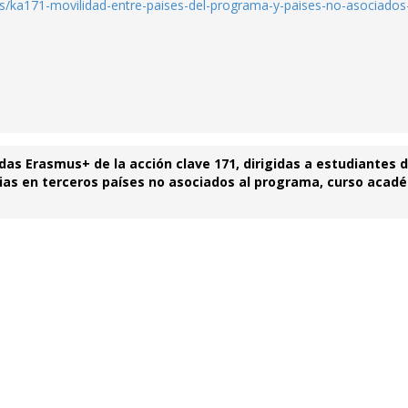
r.es/ka171-movilidad-entre-paises-del-programa-y-paises-no-asociados
das Erasmus+ de la acción clave 171, dirigidas a estudiantes 
ias en terceros países no asociados al programa, curso acad