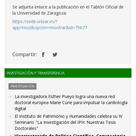
Se adjunta enlace a la publicación en el Tablón Oficial de
la Universidad de Zaragoza:
https://sede.unizar.es/?
app=touz&opcion=mostrar&id=75677
Compartir:
INVESTIGACIÓN Y TRANSFERENCIA
INVESTIGACIÓN
La investigadora Esther Pueyo logra una nueva red
doctoral europea Marie Curie para impulsar la cardiología
digital
El Instituto de Patrimonio y Humanidades celebra su IV
Seminario "La Investigación del IPH: Nuestras Tesis
Doctorales"
Vicerrectorado de Política Científica. Convocatoria