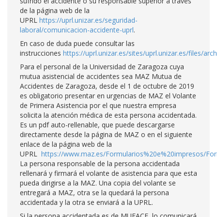
sufrido el accidente o su responsable superior a través
de la página web de la
UPRL
https://uprl.unizar.es/seguridad-
laboral/comunicacion-accidente-uprl
.
En caso de duda puede consultar las
instrucciones
https://uprl.unizar.es/sites/uprl.unizar.es/files
Para el personal de la Universidad de Zaragoza cuya
mutua asistencial de accidentes sea MAZ Mutua de
Accidentes de Zaragoza, desde el 1 de octubre de 2019
es obligatorio presentar en urgencias de MAZ el Volante
de Primera Asistencia por el que nuestra empresa
solicita la atención médica de esta persona accidentada.
Es un pdf auto-rellenable, que puede descargarse
directamente desde la página de MAZ o en el siguiente
enlace de la página web de la
UPRL
https://www.maz.es/Formularios%20e%20impresos/Form
La persona responsable de la persona accidentada
rellenará y firmará el volante de asistencia para que esta
pueda dirigirse a la MAZ. Una copia del volante se
entregará a MAZ, otra se la quedará la persona
accidentada y la otra se enviará a la UPRL.
Si la persona accidentada es de MUFACE, lo comunicará