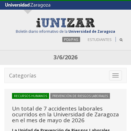
Boletín diario informativo de la
Universidad de Zaragoza
PDI/PAS
ESTUDIANTES
3/6/2026
Categorías
Toggle
navigati
RECURSOS HUMANOS
PREVENCIÓN DE RIESGOS LABORALES
Un total de 7 accidentes laborales
ocurridos en la Universidad de Zaragoza
en el mes de mayo de 2026
La Unidad de Prevención de Riesgos Laborales