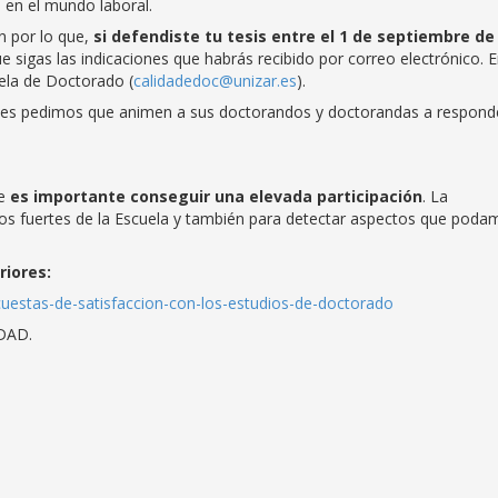
n en el mundo laboral.
n por lo que,
si defendiste tu tesis entre el 1 de septiembre de
e sigas las indicaciones que habrás recibido por correo electrónico. 
ela de Doctorado (
calidadedoc@unizar.es
).
 les pedimos que animen a sus doctorandos y doctorandas a responde
ue
es importante conseguir una elevada participación
. La
ntos fuertes de la Escuela y también para detectar aspectos que poda
riores:
ncuestas-de-satisfaccion-con-los-estudios-de-doctorado
DAD.