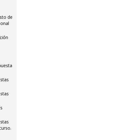
esto de
ional
cción
puesta
istas
istas
os
istas
curso.