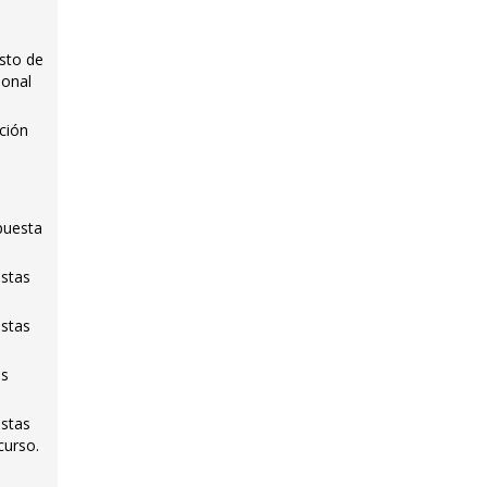
esto de
ional
cción
puesta
istas
istas
os
istas
curso.