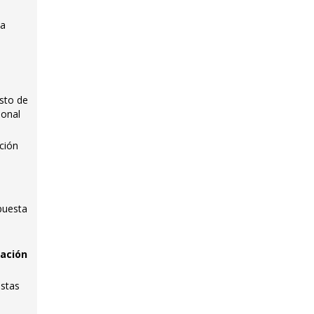
ia
esto de
ional
cción
puesta
ración
istas