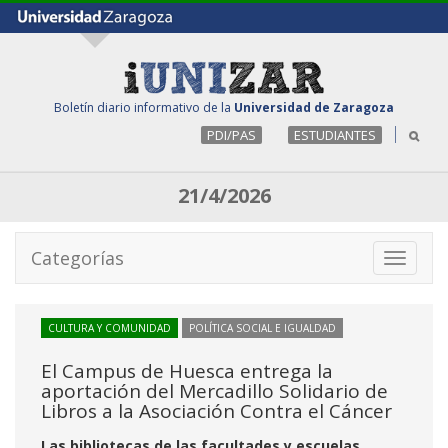
Boletín diario informativo de la
Universidad de Zaragoza
PDI/PAS
ESTUDIANTES
21/4/2026
Categorías
Toggle
navigati
CULTURA Y COMUNIDAD
POLÍTICA SOCIAL E IGUALDAD
El Campus de Huesca entrega la
aportación del Mercadillo Solidario de
Libros a la Asociación Contra el Cáncer
Las bibliotecas de las facultades y escuelas