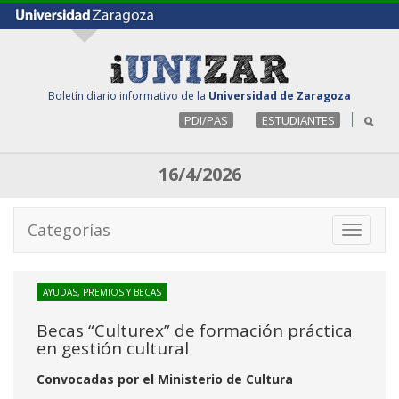
Boletín diario informativo de la
Universidad de Zaragoza
PDI/PAS
ESTUDIANTES
16/4/2026
Categorías
Toggle
navigati
AYUDAS, PREMIOS Y BECAS
Becas “Culturex” de formación práctica
en gestión cultural
Convocadas por el Ministerio de Cultura