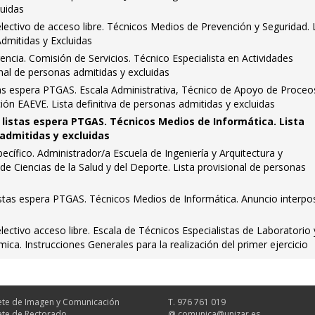
luidas
ectivo de acceso libre. Técnicos Medios de Prevención y Seguridad. 
dmitidas y Excluidas
encia. Comisión de Servicios. Técnico Especialista en Actividades
onal de personas admitidas y excluidas
tas espera PTGAS. Escala Administrativa, Técnico de Apoyo de Proceo
ión EAEVE. Lista definitiva de personas admitidas y excluidas
 listas espera PTGAS. Técnicos Medios de Informática. Lista
 admitidas y excluidas
cífico. Administrador/a Escuela de Ingeniería y Arquitectura y
de Ciencias de la Salud y del Deporte. Lista provisional de personas
istas espera PTGAS. Técnicos Medios de Informática. Anuncio interpo
ctivo acceso libre. Escala de Técnicos Especialistas de Laboratorio 
mica. Instrucciones Generales para la realización del primer ejercicio
te de Imagen y Comunicación
T. 976 761 019
te de Rectorado
@
comunica@unizar.es