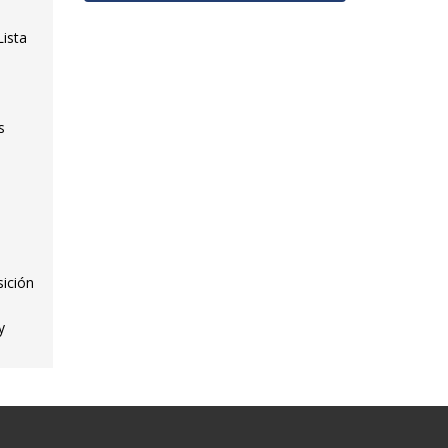
Lista
s
sición
y