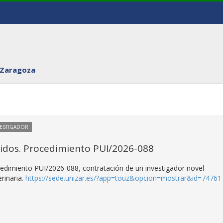
 Zaragoza
VESTIGADOR
itidos. Procedimiento PUI/2026-088
ocedimiento PUI/2026-088, contratación de un investigador novel
rinaria.
https://sede.unizar.es/?app=touz&opcion=mostrar&id=74761