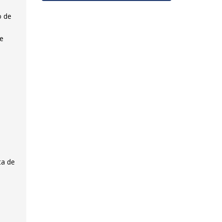
o de
de
ta de