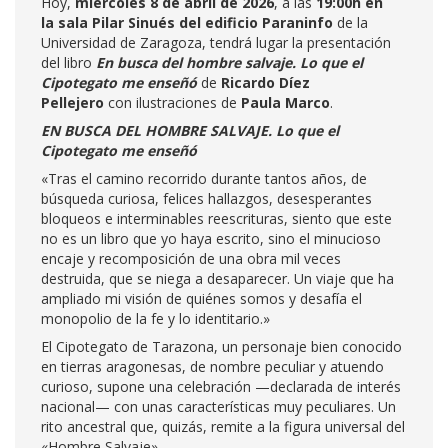
Hoy,
miércoles 8 de abril de 2026
, a las
19:00h en
la sala Pilar Sinués del edificio Paraninfo
de la
Universidad de Zaragoza, tendrá lugar la presentación
del libro
En busca del hombre salvaje. Lo que el
Cipotegato me enseñó
de
Ricardo Díez
Pellejero
con ilustraciones de
Paula Marco
.
EN BUSCA DEL HOMBRE SALVAJE. Lo que el
Cipotegato me enseñó
«Tras el camino recorrido durante tantos años, de
búsqueda curiosa, felices hallazgos, desesperantes
bloqueos e interminables reescrituras, siento que este
no es un libro que yo haya escrito, sino el minucioso
encaje y recomposición de una obra mil veces
destruida, que se niega a desaparecer. Un viaje que ha
ampliado mi visión de quiénes somos y desafía el
monopolio de la fe y lo identitario.»
El Cipotegato de Tarazona, un personaje bien conocido
en tierras aragonesas, de nombre peculiar y atuendo
curioso, supone una celebración —declarada de interés
nacional— con unas características muy peculiares. Un
rito ancestral que, quizás, remite a la figura universal del
«Hombre Salvaje».