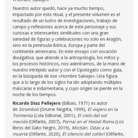
Nuestro autor quedó, hace ya mucho tiempo,
impactado por este ritual, y el presente volumen es el
resultado de un lustro de investigaciones, trabajo de
campo y reflexiones acerca de este personaje y sus
curiosas e interesantes similitudes con una gran
variedad de figuras y celebraciones no solo en Aragón,
sino en la península ibérica, Europa y parte del
continente americano. En este ensayo con vocación
divulgativa, que atiende a la antropología, los mitos y
los procesos históricos, nos adentramos, de la mano de
nuestro intrépido autor y con el Cipotegato como guía,
en la búsqueda de ese «Hombre Salvaje». Una figura
que a lo largo de los siglos ha ido adoptando múltiples
máscaras e indumentaria, y cuyo origen se pierde en la
noche de los tiempos.
Ricardo Díaz Pellejero
(Bilbao, 1971) es autor
de
Stromboli
(Drume Negrita, 1999),
El viajero en la
Tormenta
(Lola Editorial, 2001),
El cielo del sol
mecido
(Olifante, 2007),
Pornai en el Hostal Roma
(Los
libros del Gato Negro, 2019),
Mictlán. Odas a la
muerte
(Olifante, 2020),
El silencio del colibrí
(Olifante,