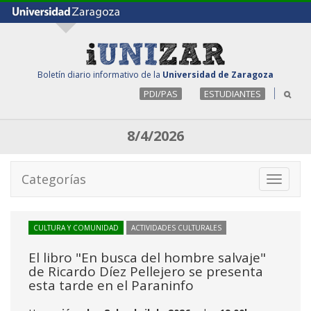
Boletín diario informativo de la
Universidad de Zaragoza
PDI/PAS
ESTUDIANTES
8/4/2026
Categorías
Toggle
navigati
CULTURA Y COMUNIDAD
ACTIVIDADES CULTURALES
El libro "En busca del hombre salvaje"
de Ricardo Díez Pellejero se presenta
esta tarde en el Paraninfo