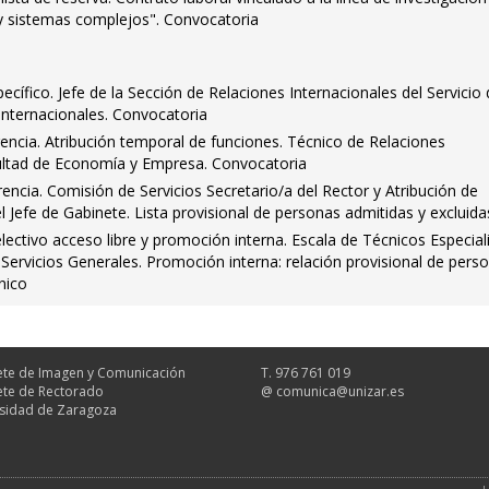
 sistemas complejos". Convocatoria
cífico. Jefe de la Sección de Relaciones Internacionales del Servicio
Internacionales. Convocatoria
encia. Atribución temporal de funciones. Técnico de Relaciones
cultad de Economía y Empresa. Convocatoria
encia. Comisión de Servicios Secretario/a del Rector y Atribución de
l Jefe de Gabinete. Lista provisional de personas admitidas y excluida
ctivo acceso libre y promoción interna. Escala de Técnicos Especial
d Servicios Generales. Promoción interna: relación provisional de pers
nico
te de Imagen y Comunicación
T. 976 761 019
te de Rectorado
@
comunica@unizar.es
sidad de Zaragoza