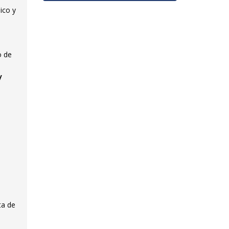
ico y
o de
/
ta de