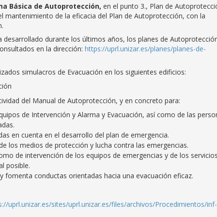
rma Básica de Autoprotección,
en el punto 3., Plan de Autoprotecci
 el mantenimiento de la eficacia del Plan de Autoprotección, con la
n.
 desarrollado durante los últimos años, los planes de Autoprotecció
consultados en la dirección:
https://uprl.unizar.es/planes/planes-de-
lizados simulacros de Evacuación en los siguientes edificios:
ción
tividad del Manual de Autoprotección, y en concreto para:
uipos de Intervención y Alarma y Evacuación, así como de las perso
adas.
das en cuenta en el desarrollo del plan de emergencia.
e los medios de protección y lucha contra las emergencias.
mo de intervención de los equipos de emergencias y de los servicio
l posible.
s y fomenta conductas orientadas hacia una evacuación eficaz.
s://uprl.unizar.es/sites/uprl.unizar.es/files/archivos/Procedimientos/inf-