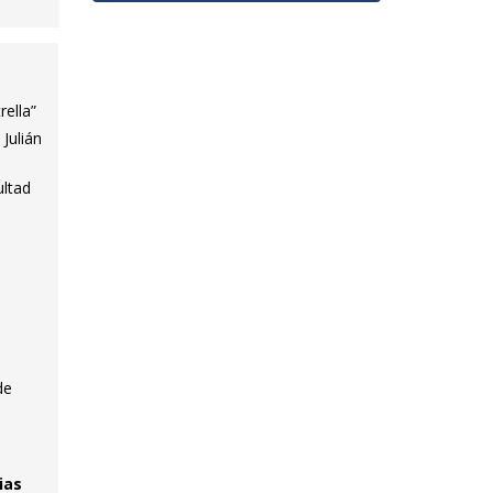
rella”
Julián
ultad
de
ias