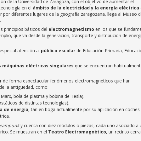
ón de la Universidad de Zaragoza, con el objetivo de aumentar el
tecnología en el
ámbito de la electricidad y la energía eléctrica
rar por diferentes lugares de la geografía zaragozana, llega al Museo 
.
os principios básicos del
electromagnetismo
en los que se fundam
amplio, que va desde la generación, transporte y distribución de energ
especial atención al
público escolar
de Educación Primaria, Educaci
.
as
máquinas eléctricas singulares
que se encuentran habitualment
ar de forma espectacular fenómenos electromagnéticos que han
de la antigüedad, como:
Marx, bola de plasma y bobina de Tesla).
státicos de distintas tecnologías).
a de energía
, tan en boga actualmente por su aplicación en coches
rica.
teampunk
y cuenta con diez módulos o piezas, cada uno asociado a 
rico. Se muestran en el
Teatro Electromagnético
, un recinto cerr