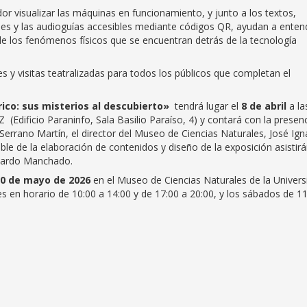
or visualizar las máquinas en funcionamiento, y junto a los textos,
les y las audioguías accesibles mediante códigos QR, ayudan a enten
e los fenómenos físicos que se encuentran detrás de la tecnología
 y visitas teatralizadas para todos los públicos que completan el
rico: sus misterios al descubierto»
tendrá lugar el
8 de abril
a la
dificio Paraninfo, Sala Basilio Paraíso, 4) y contará con la presen
 Serrano Martín, el director del Museo de Ciencias Naturales, José Ign
le de la elaboración de contenidos y diseño de la exposición asistir
duardo Manchado.
 30 de mayo de 2026
en el Museo de Ciencias Naturales de la Univers
s en horario de 10:00 a 14:00 y de 17:00 a 20:00, y los sábados de 1