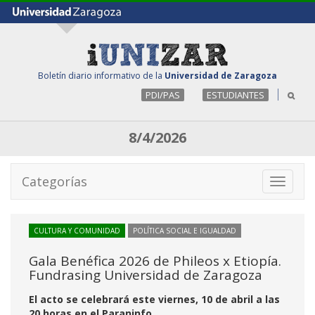
Boletín diario informativo de la
Universidad de Zaragoza
PDI/PAS
ESTUDIANTES
8/4/2026
Categorías
Toggle
navigati
CULTURA Y COMUNIDAD
POLÍTICA SOCIAL E IGUALDAD
Gala Benéfica 2026 de Phileos x Etiopía.
Fundrasing Universidad de Zaragoza
El acto se celebrará este viernes, 10 de abril a las
20 horas en el Paraninfo