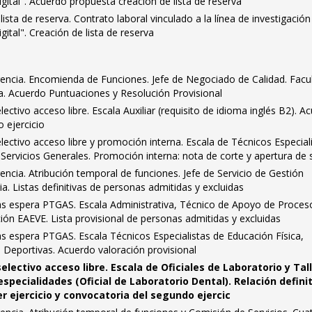
gital". Acuerdo propuesta creación de lista de reserva
ista de reserva. Contrato laboral vinculado a la línea de investigación
ital". Creación de lista de reserva
rencia. Encomienda de Funciones. Jefe de Negociado de Calidad. Facu
a. Acuerdo Puntuaciones y Resolución Provisional
ctivo acceso libre. Escala Auxiliar (requisito de idioma inglés B2). A
o ejercicio
ctivo acceso libre y promoción interna. Escala de Técnicos Especial
d Servicios Generales. Promoción interna: nota de corte y apertura de
encia. Atribución temporal de funciones. Jefe de Servicio de Gestión
a. Listas definitivas de personas admitidas y excluidas
tas espera PTGAS. Escala Administrativa, Técnico de Apoyo de Proces
ción EAEVE. Lista provisional de personas admitidas y excluidas
as espera PTGAS. Escala Técnicos Especialistas de Educación Física,
s Deportivas. Acuerdo valoración provisional
lectivo acceso libre. Escala de Oficiales de Laboratorio y Tal
specialidades (Oficial de Laboratorio Dental). Relación defini
r ejercicio y convocatoria del segundo ejercic