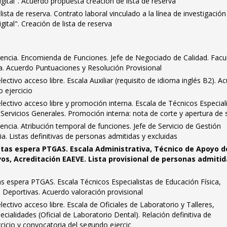
gital". Acuerdo propuesta creación de lista de reserva
ista de reserva. Contrato laboral vinculado a la línea de investigación
ital". Creación de lista de reserva
rencia. Encomienda de Funciones. Jefe de Negociado de Calidad. Facu
a. Acuerdo Puntuaciones y Resolución Provisional
ctivo acceso libre. Escala Auxiliar (requisito de idioma inglés B2). A
o ejercicio
ctivo acceso libre y promoción interna. Escala de Técnicos Especial
d Servicios Generales. Promoción interna: nota de corte y apertura de
encia. Atribución temporal de funciones. Jefe de Servicio de Gestión
a. Listas definitivas de personas admitidas y excluidas
istas espera PTGAS. Escala Administrativa, Técnico de Apoyo d
os, Acreditación EAEVE. Lista provisional de personas admitid
as espera PTGAS. Escala Técnicos Especialistas de Educación Física,
s Deportivas. Acuerdo valoración provisional
ctivo acceso libre. Escala de Oficiales de Laboratorio y Talleres,
cialidades (Oficial de Laboratorio Dental). Relación definitiva de
cicio y convocatoria del segundo ejercic