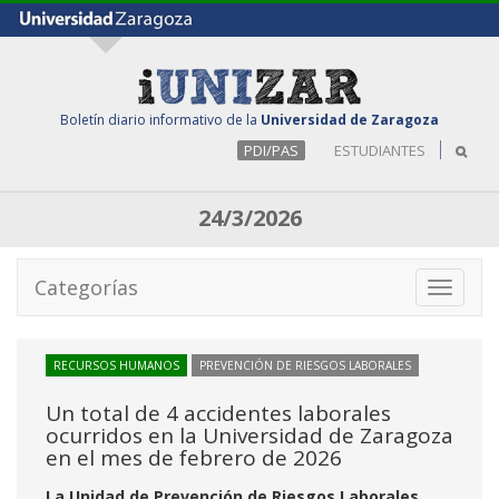
Boletín diario informativo de la
Universidad de Zaragoza
PDI/PAS
ESTUDIANTES
24/3/2026
Categorías
Toggle
navigati
RECURSOS HUMANOS
PREVENCIÓN DE RIESGOS LABORALES
Un total de 4 accidentes laborales
ocurridos en la Universidad de Zaragoza
en el mes de febrero de 2026
La Unidad de Prevención de Riesgos Laborales