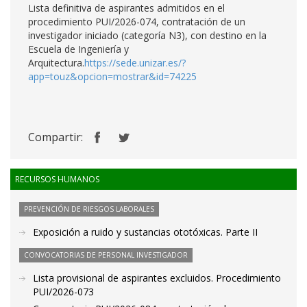
Lista definitiva de aspirantes admitidos en el
procedimiento PUI/2026-074, contratación de un
investigador iniciado (categoría N3), con destino en la
Escuela de Ingeniería y
Arquitectura.
https://sede.unizar.es/?
app=touz&opcion=mostrar&id=74225
Compartir:
RECURSOS HUMANOS
PREVENCIÓN DE RIESGOS LABORALES
Exposición a ruido y sustancias ototóxicas. Parte II
CONVOCATORIAS DE PERSONAL INVESTIGADOR
Lista provisional de aspirantes excluidos. Procedimiento
PUI/2026-073