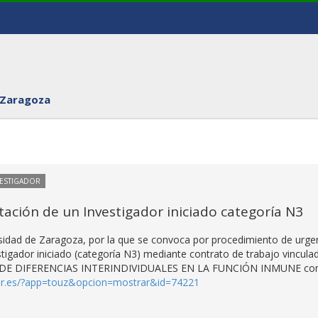
 Zaragoza
VESTIGADOR
ación de un Investigador iniciado categoría N3
sidad de Zaragoza, por la que se convoca por procedimiento de urge
stigador iniciado (categoría N3) mediante contrato de trabajo vincula
IÓN DE DIFERENCIAS INTERINDIVIDUALES EN LA FUNCIÓN INMUNE co
zar.es/?app=touz&opcion=mostrar&id=74221