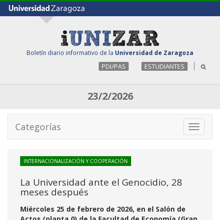
Boletín diario informativo de la
Universidad de Zaragoza
PDI/PAS
ESTUDIANTES
23/2/2026
Categorías
Toggle
navigati
INTERNACIONALIZACIÓN Y COOPERACIÓN
La Universidad ante el Genocidio, 28
meses después
Miércoles 25 de febrero de 2026, en el Salón de
Actos (planta 0) de la Facultad de Economía (Gran