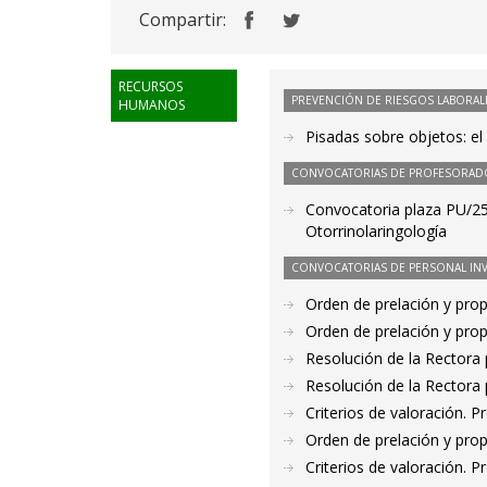
Compartir:
RECURSOS
PREVENCIÓN DE RIESGOS LABORAL
HUMANOS
Pisadas sobre objetos: e
CONVOCATORIAS DE PROFESORAD
Convocatoria plaza PU/25/
Otorrinolaringología
CONVOCATORIAS DE PERSONAL IN
Orden de prelación y pro
Orden de prelación y pro
Resolución de la Rectora 
Resolución de la Rectora 
Criterios de valoración. 
Orden de prelación y pro
Criterios de valoración. 