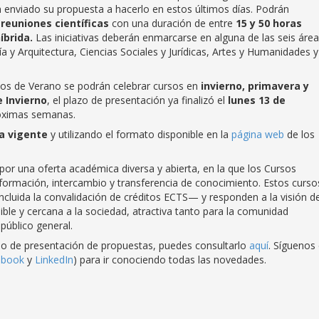
 enviado su propuesta a hacerlo en estos últimos días. Podrán
 reuniones científicas
con una duración de entre
15 y 50 horas
íbrida.
Las iniciativas deberán enmarcarse en alguna de las seis áre
ría y Arquitectura, Ciencias Sociales y Jurídicas, Artes y Humanidades y
sos de Verano se podrán celebrar cursos en
invierno, primavera y
 Invierno
, el plazo de presentación ya finalizó el
lunes 13 de
róximas semanas.
a vigente
y utilizando el formato disponible en la
página web
de los
or una oferta académica diversa y abierta, en la que los Cursos
formación, intercambio y transferencia de conocimiento. Estos curso
luida la convalidación de créditos ECTS— y responden a la visión d
ible y cercana a la sociedad, atractiva tanto para la comunidad
público general.
io de presentación de propuestas, puedes consultarlo
aquí
. Síguenos
ebook
y
LinkedIn
) para ir conociendo todas las novedades.