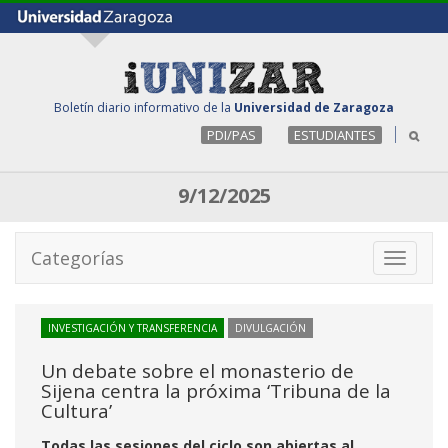
Boletín diario informativo de la
Universidad de Zaragoza
PDI/PAS
ESTUDIANTES
9/12/2025
Categorías
Toggle
navigati
INVESTIGACIÓN Y TRANSFERENCIA
DIVULGACIÓN
Un debate sobre el monasterio de
Sijena centra la próxima ‘Tribuna de la
Cultura’
Todas las sesiones del ciclo son abiertas al