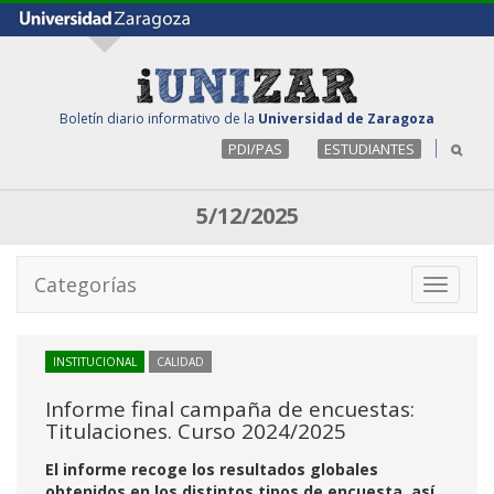
Boletín diario informativo de la
Universidad de Zaragoza
PDI/PAS
ESTUDIANTES
5/12/2025
Categorías
Toggle
navigati
INSTITUCIONAL
CALIDAD
Informe final campaña de encuestas:
Titulaciones. Curso 2024/2025
El informe recoge los resultados globales
obtenidos en los distintos tipos de encuesta, así