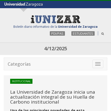
Boletín diario informativo de la
Universidad de Zaragoza
PDI/PAS
ESTUDIANTES
4/12/2025
Categorías
Toggle
navigati
INSTITUCIONAL
La Universidad de Zaragoza inicia una
actualización integral de su Huella de
Carbono institucional
Una de las principales novedades de esta