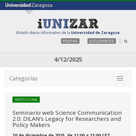
Boletín diario informativo de la
Universidad de Zaragoza
PDI/PAS
ESTUDIANTES
4/12/2025
Categorías
Toggle
navigati
INSTITUCIONAL
Seminario web Science Communication
2.0: DILAN's Legacy for Researchers and
Policy Makers
10 de diciembre de 2025, de 11:00 a 13:00 CET.