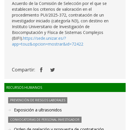
Acuerdo de la Comisión de Selección por el que se
establecen los criterios de valoración en el
procedimiento PUI/2025-372, contratación de un
investigador iniciado (categoría N3), con destino en
Instituto Universitario de Investigación de
Biocomputación y Física de Sistemas Complejos
(BIFI).
https://sede.unizar.es/?
app=touz&opcion=mostrar&id=72422
Compartir:
RECURSOS HUMANOS
PREVENCIÓN DE RIESGOS LABORALES
Exposición a ultrasonidos
CONVOCATORIAS DE PERSONAL INVESTIGADOR
Orden de prelación y propuesta de contratación.