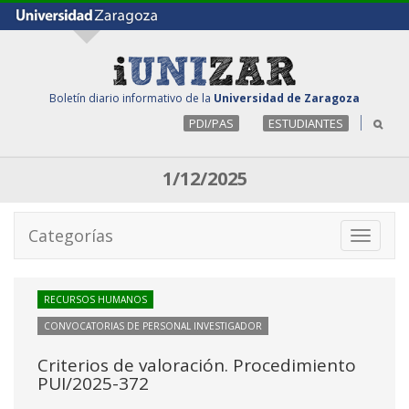
Boletín diario informativo de la
Universidad de Zaragoza
PDI/PAS
ESTUDIANTES
1/12/2025
Categorías
Toggle
navigati
RECURSOS HUMANOS
CONVOCATORIAS DE PERSONAL INVESTIGADOR
Criterios de valoración. Procedimiento
PUI/2025-372