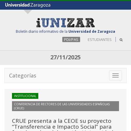
Boletín diario informativo de la
Universidad de Zaragoza
PDI/PAS
ESTUDIANTES
27/11/2025
Categorías
Toggle
navigati
INSTITUCIONAL
CONFERENCIA DE RECTORES DE LAS UNIVERSIDADES ESPAÑOLAS
(CRUE)
CRUE presenta a la CEOE su proyecto
“Transferencia e Impacto Social” para