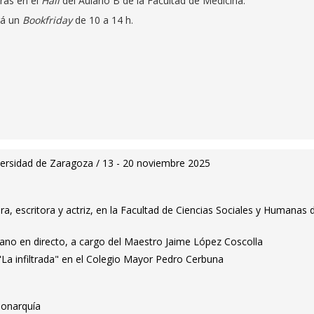
oras en el
Hall
del Aulario B de la Facultad de Medicina.
rá un
Bookfriday
de 10 a 14 h.
iversidad de Zaragoza / 13 - 20 noviembre 2025
ra, escritora y actriz, en la Facultad de Ciencias Sociales y Humanas 
iano en directo, a cargo del Maestro Jaime López Coscolla
 "La infiltrada" en el Colegio Mayor Pedro Cerbuna
monarquía