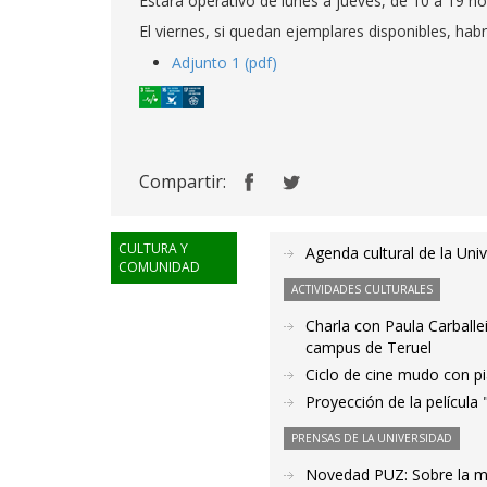
Estará operativo de lunes a jueves, de 10 a 19 h
El viernes, si quedan ejemplares disponibles, hab
Adjunto 1 (pdf)
Compartir:
CULTURA Y
Agenda cultural de la Un
COMUNIDAD
ACTIVIDADES CULTURALES
Charla con Paula Carballei
campus de Teruel
Ciclo de cine mudo con p
Proyección de la película
PRENSAS DE LA UNIVERSIDAD
Novedad PUZ: Sobre la 