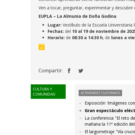
Ven a tocar, preguntar, experimentar y descubrir q
EUPLA – La Almunia de Doña Godina
Lugar:
Vestíbulo de la Escuela Universitaria 
Fechas:
del
10 al 19 de noviembre de 202
Horario:
de
08:30 a 14:30 h
, de
lunes a vi
Compartir:
CULTURA Y
ACTIVIDADES CULTURALES
COMUNIDAD
Exposición 'Imágenes con
Gran espectáculo eléct
La conferencia "El reto de
mañana la 11ª edición del
El largometraje "Vía cruci