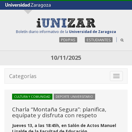
Boletín diario informativo de la
Universidad de Zaragoza
PDI/PAS
ESTUDIANTES
10/11/2025
Categorías
Toggle
navigati
CULTURA Y COMUNIDAD
DEPORTE UNIVERSITARIO
Charla “Montaña Segura”: planifica,
equípate y disfruta con respeto
Jueves 13, a las 18:45h, en Salón de Actos Manuel
Lizalde de la Facultad de Educación