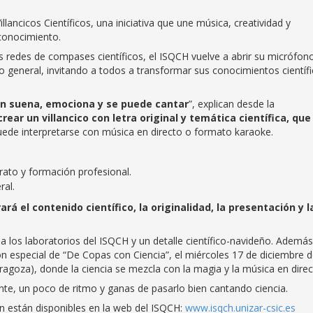
illancicos Científicos, una iniciativa que une música, creatividad y
 conocimiento.
as redes de compases científicos, el ISQCH vuelve a abrir su micrófon
o general, invitando a todos a transformar sus conocimientos científ
n suena, emociona y se puede cantar
”, explican desde la
crear un villancico con letra original y temática científica, que
puede interpretarse con música en directo o formato karaoke.
erato y formación profesional.
ral.
ará el contenido científico, la originalidad, la presentación y l
 a los laboratorios del ISQCH y un detalle científico-navideño. Además
n especial de “De Copas con Ciencia”, el miércoles 17 de diciembre 
ragoza), donde la ciencia se mezcla con la magia y la música en direc
lante, un poco de ritmo y ganas de pasarlo bien cantando ciencia.
ón están disponibles en la web del ISQCH:
www.isqch.unizar-csic.es