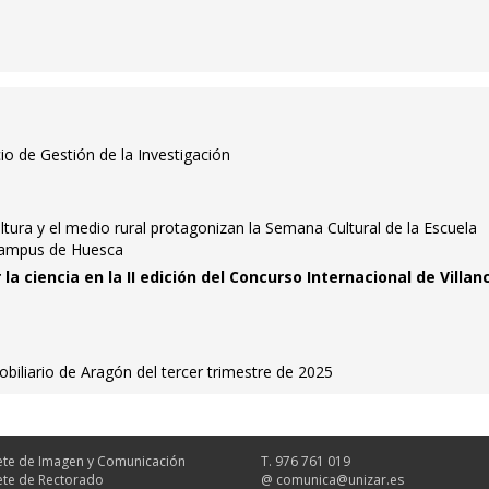
io de Gestión de la Investigación
ultura y el medio rural protagonizan la Semana Cultural de la Escuela
 Campus de Huesca
 la ciencia en la II edición del Concurso Internacional de Villan
iliario de Aragón del tercer trimestre de 2025
te de Imagen y Comunicación
T. 976 761 019
te de Rectorado
@
comunica@unizar.es