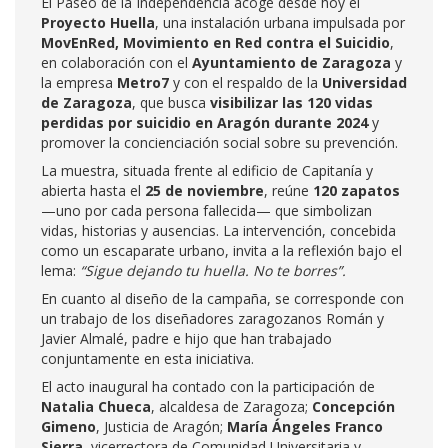
El Paseo de la Independencia acoge desde hoy el
Proyecto Huella
, una instalación urbana impulsada por
MovEnRed, Movimiento en Red contra el Suicidio
,
en colaboración con el
Ayuntamiento de Zaragoza
y
la empresa
Metro7
y con el respaldo de la
Universidad
de Zaragoza
, que busca
visibilizar las 120 vidas
perdidas por suicidio en Aragón durante 2024
y
promover la concienciación social sobre su prevención.
La muestra, situada frente al edificio de Capitanía y
abierta hasta el
25 de noviembre
, reúne
120 zapatos
—uno por cada persona fallecida— que simbolizan
vidas, historias y ausencias. La intervención, concebida
como un escaparate urbano, invita a la reflexión bajo el
lema:
“Sigue dejando tu huella. No te borres”.
En cuanto al diseño de la campaña, se corresponde con
un trabajo de los diseñadores zaragozanos Román y
Javier Almalé, padre e hijo que han trabajado
conjuntamente en esta iniciativa.
El acto inaugural ha contado con la participación de
Natalia Chueca
, alcaldesa de Zaragoza;
Concepción
Gimeno
, Justicia de Aragón;
María Ángeles Franco
Sierra
, vicerrectora de Comunidad Universitaria y